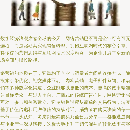
在数字经济浪潮席卷全球的今天，网络营销已不再是企业可有可
的选项，而是驱动其实现销售转型、拥抱互联网时代的核心引擎
它将传统的营销思维与互联网技术深度融合，为企业开辟了全新
市场空间与增长路径。
网络营销的本质在于，它重构了企业与消费者之间的连接方式。
过搜索引擎优化、社交媒体互动、内容营销、电子邮件营销、移
营销等多种数字化渠道，企业能够以更低的成本、更高的效率精
触达目标受众。与过去单向、广播式的传统广告不同，网络营销
调互动、参与和关系建立。它使销售过程从简单的交易行为，转
为基于价值传递和用户体验的持续对话。消费者在购买决策的每
个环节——从认知、考虑到最终购买乃至售后分享——都能通过
络与企业产生深度链接，这极大地提升了销售漏斗的转化效率与