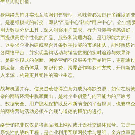
户生命周期价值。
投身网络营销并实现互联网销售转型，意味着必须进行多维度的
。是思维模式的转变，即从“产品中心”转向“用户中心”。企业需
利用大数据分析工具，深入洞察用户需求、行为习惯与情感偏好
从而提供高度个性化的产品、服务和沟通内容。是组织能力的升
级。这要求企业构建或整合具备数字技能的市场团队，能够熟练
营各网络平台，并实现营销活动与销售数据的实时追踪与效果评
估。是商业模式的创新。网络营销不仅服务于产品销售，更能通
社群运营、会员体系、知识付费、跨界合作等多种方式，开辟新
收入来源，构建更具韧性的商业生态。
挑战与机遇并存。信息过载使得注意力成为稀缺资源，如何在纷
复杂的网络环境中脱颖而出，是对企业创意与内容能力的严峻考
验。数据安全、用户隐私保护以及不断演变的平台规则，也要求
业的网络营销活动必须在合规与道德的框架内进行。
网络营销绝非仅仅是将商品搬上网站或开设社交媒体账号。它是
个系统性的战略工程，是企业利用互联网技术与思维，全方位重